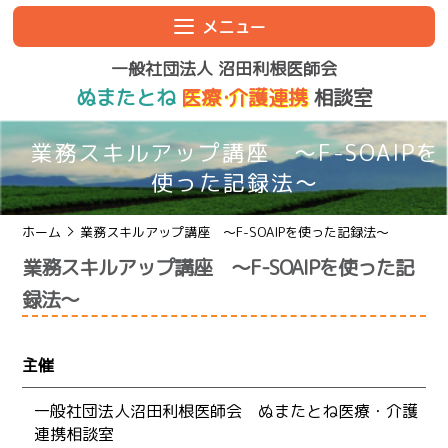
メニュー
一般社団法人 沼田利根医師会
ぬまたとね
医療
・
介護連携
相談室
業務スキルアップ講座 ～F-SOAIPを
使った記録法～
ホーム
業務スキルアップ講座 ～F-SOAIPを使った記録法～
業務スキルアップ講座 ～F-SOAIPを使った記
録法～
主催
一般社団法人沼田利根医師会 ぬまたとね医療・介護
連携相談室